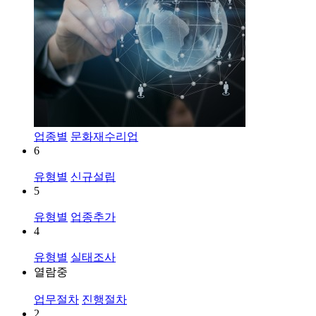
업종별
문화재수리업
6
유형별
신규설립
5
유형별
업종추가
4
유형별
실태조사
열람중
업무절차
진행절차
2