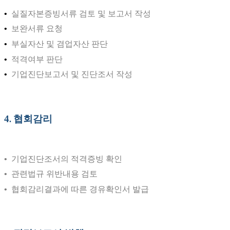
•
실질자본증빙서류
검토 및 보고서 작성
•
보완서류 요청
•
부실자산 및 겸업자산 판단
•
적격여부 판단
•
기업진단보고서 및 진단조서 작성
4
협회감리
.
•
기업진단조서의
적격증빙
확인
•
관련법규 위반내용 검토
•
협회감리결과에 따른 경유확인서 발급